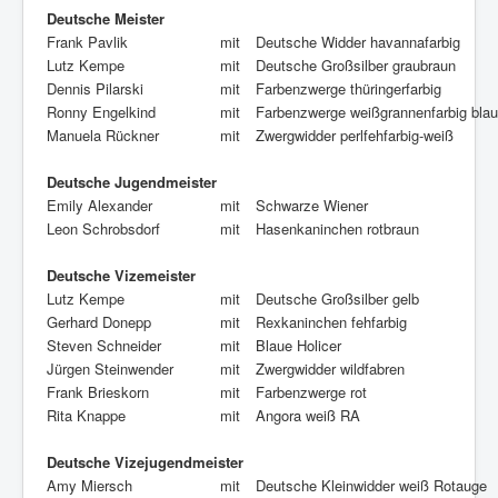
Deutsche Meister
Frank Pavlik
mit
Deutsche Widder havannafarbig
Lutz Kempe
mit
Deutsche Großsilber graubraun
Dennis Pilarski
mit
Farbenzwerge thüringerfarbig
Ronny Engelkind
mit
Farbenzwerge weißgrannenfarbig blau
Manuela Rückner
mit
Zwergwidder perlfehfarbig-weiß
Deutsche Jugendmeister
Emily Alexander
mit
Schwarze Wiener
Leon Schrobsdorf
mit
Hasenkaninchen rotbraun
Deutsche Vizemeister
Lutz Kempe
mit
Deutsche Großsilber gelb
Gerhard Donepp
mit
Rexkaninchen fehfarbig
Steven Schneider
mit
Blaue Holicer
Jürgen Steinwender
mit
Zwergwidder wildfabren
Frank Brieskorn
mit
Farbenzwerge rot
Rita Knappe
mit
Angora weiß RA
Deutsche Vizejugendmeister
Amy Miersch
mit
Deutsche Kleinwidder weiß Rotauge