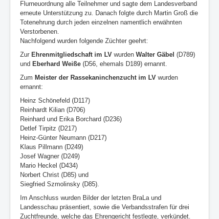
Flurneuordnung alle Teilnehmer und sagte dem Landesverband
erneute Unterstützung zu. Danach folgte durch Martin Groß die
Totenehrung durch jeden einzelnen namentlich erwähnten
Verstorbenen.
Nachfolgend wurden folgende Züchter geehrt:
Zur
Ehrenmitgliedschaft
im LV
wurden
Walter Gäbel
(D789)
und
Eberhard Weiße
(D56, ehemals D189) ernannt.
Zum
Meister der Rassekaninchenzucht im LV
wurden
ernannt:
Heinz Schönefeld (D117)
Reinhardt Kilian (D706)
Reinhard und Erika Borchard (D236)
Detlef Tirpitz (D217)
Heinz-Günter Neumann (D217)
Klaus Pillmann (D249)
Josef Wagner (D249)
Mario Heckel (D434)
Norbert Christ (D85) und
Siegfried Szmolinsky (D85).
Im Anschluss wurden Bilder der letzten BraLa und
Landesschau präsentiert, sowie die Verbandsstrafen für drei
Zuchtfreunde, welche das Ehrengericht festlegte, verkündet.